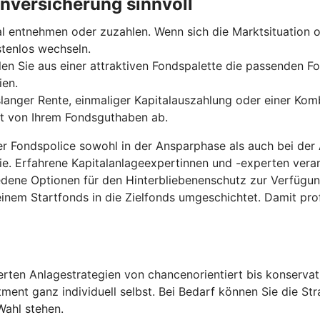
nversicherung sinnvoll
entnehmen oder zuzahlen. Wenn sich die Marktsituation od
stenlos wechseln.
len Sie aus einer attraktiven Fondspalette die passenden Fo
ien.
anger Rente, einmaliger Kapitalauszahlung oder einer Komb
gt von Ihrem Fondsguthaben ab.
der Fondspolice sowohl in der Ansparphase als auch bei der
ie. Erfahrene Kapitalanlageexpertinnen und -experten ver
edene Optionen für den Hinterbliebenenschutz zur Verfügu
inem Startfonds in die Zielfonds umgeschichtet. Damit pro
ten Anlagestrategien von chancenorientiert bis konservati
tment ganz individuell selbst. Bei Bedarf können Sie die S
Wahl stehen.