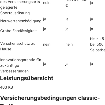
des Versicherungsorts
nein
ja
€
gelagerte
Sportausrüstung
ja
ja
ja
Neuwertentschädigung
ja
ja
ja
Grobe Fahrlässigkeit
bis zu 5
Versehensschutz zu
nein
nein
bei 500
Hause
Selbstbe
Innovationsgarantie für
ja
ja
ja
zukünftige
Verbesserungen
Leistungsübersicht
403 KB
Versicherungsbedingungen classic-