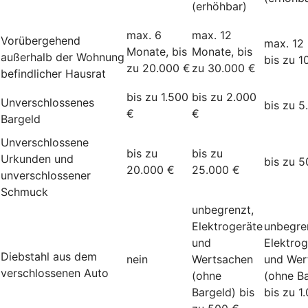
(erhöhbar)
max. 6
max. 12
Vorübergehend
max. 12
Monate, bis
Monate, bis
außerhalb der Wohnung
bis zu 1
zu 20.000 €
zu 30.000 €
befindlicher Hausrat
bis zu 1.500
bis zu 2.000
Unverschlossenes
bis zu 5
€
€
Bargeld
Unverschlossene
bis zu
bis zu
Urkunden und
bis zu 5
20.000 €
25.000 €
unverschlossener
Schmuck
unbegrenzt,
Elektrogeräte
unbegre
und
Elektrog
Diebstahl aus dem
nein
Wertsachen
und Wer
verschlossenen Auto
(ohne
(ohne Ba
Bargeld) bis
bis zu 1