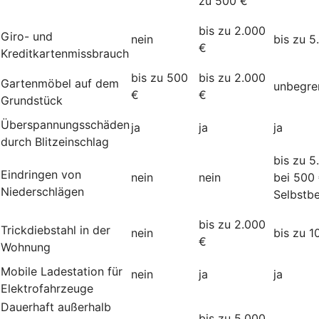
zu 500 €
bis zu 2.000
Giro- und
nein
bis zu 5
€
Kreditkartenmissbrauch
bis zu 500
bis zu 2.000
Gartenmöbel auf dem
unbegre
€
€
Grundstück
Überspannungsschäden
ja
ja
ja
durch Blitzeinschlag
bis zu 5
Eindringen von
nein
nein
bei 500
Niederschlägen
Selbstbe
bis zu 2.000
Trickdiebstahl in der
nein
bis zu 1
€
Wohnung
Mobile Ladestation für
nein
ja
ja
Elektrofahrzeuge
Dauerhaft außerhalb
bis zu 5.000