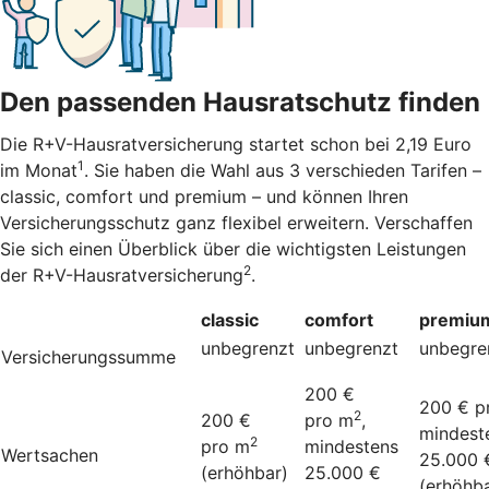
Den passenden Hausratschutz finden
Die R+V-Hausratversicherung startet schon bei 2,19 Euro
1
im Monat
. Sie haben die Wahl aus 3 verschieden Tarifen –
classic, comfort und premium – und können Ihren
Versicherungsschutz ganz flexibel erweitern. Verschaffen
Sie sich einen Überblick über die wichtigsten Leistungen
2
der R+V-Hausratversicherung
.
classic
comfort
premiu
unbegrenzt
unbegrenzt
unbegre
Versicherungssumme
200 €
200 € p
2
200 €
pro m
,
mindest
2
pro m
mindestens
Wertsachen
25.000 
(erhöhbar)
25.000 €
(erhöhba