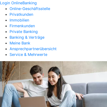
Login OnlineBanking
Online-Geschäftsstelle
Privatkunden
Immobilien
Firmenkunden
Private Banking
Banking & Verträge
Meine Bank
Ansprechpartnerübersicht
Service & Mehrwerte