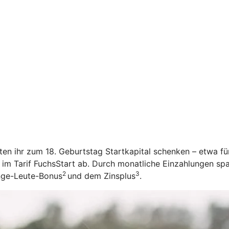
öchten ihr zum 18. Geburtstag Startkapital schenken – etwa f
 im Tarif FuchsStart ab.
Durch monatliche Einzahlungen spar
2
3
unge-Leute-Bonus
und dem Zinsplus
.