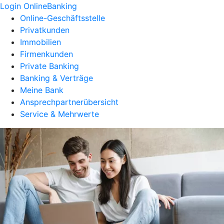
Login OnlineBanking
Online-Geschäftsstelle
Privatkunden
Immobilien
Firmenkunden
Private Banking
Banking & Verträge
Meine Bank
Ansprechpartnerübersicht
Service & Mehrwerte