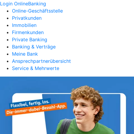
Login OnlineBanking
Online-Geschäftsstelle
Privatkunden
Immobilien
Firmenkunden
Private Banking
Banking & Verträge
Meine Bank
Ansprechpartnerübersicht
Service & Mehrwerte